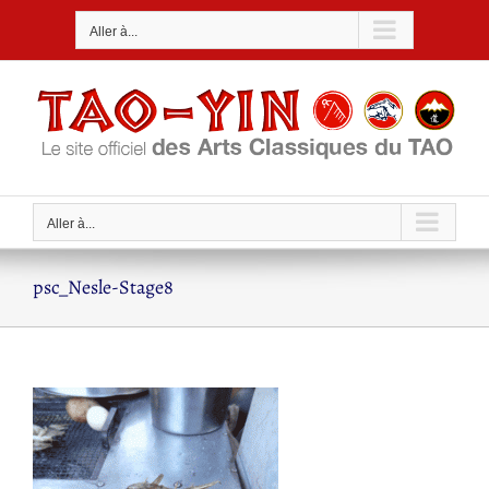
Passer
Aller à...
au
contenu
Aller à...
psc_Nesle-Stage8