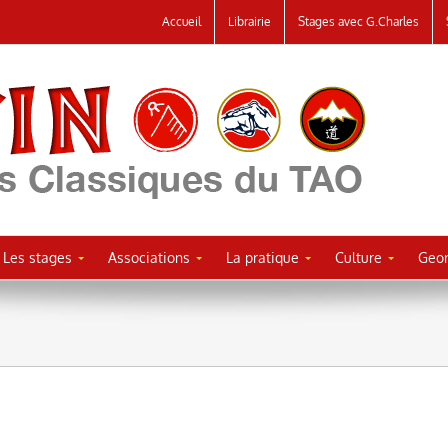
Accueil
Librairie
Stages avec G.Charles
Les stages
Associations
La pratique
Culture
Geor