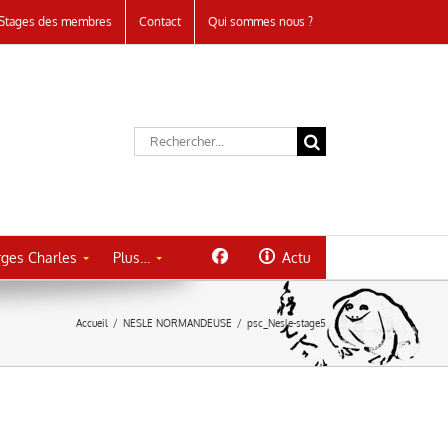
Stages des membres
Contact
Qui sommes nous ?
Rechercher:
ges Charles
Plus…
Actu
Accueil
/
NESLE NORMANDEUSE
/
psc_Nesle-stage5