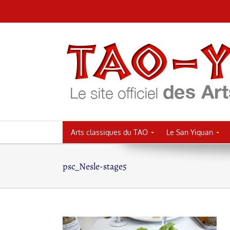
Passer
au
contenu
Arts classiques du TAO
Le San Yiquan
psc_Nesle-stage5