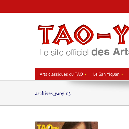
Passer
au
contenu
Arts classiques du TAO
Le San Yiquan
archives_yaoyin3