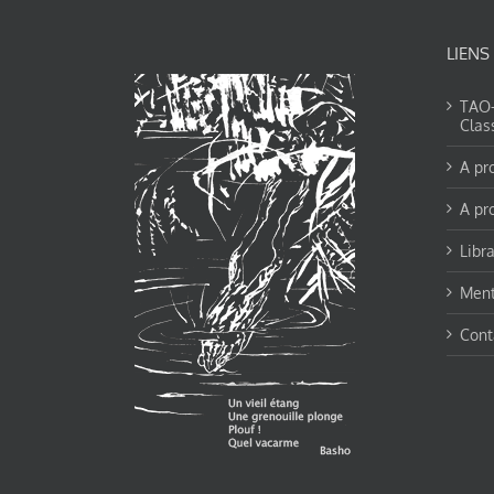
LIENS
TAO-Y
Clas
A pr
A pr
Libra
Ment
Cont