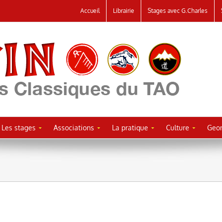
Accueil
Librairie
Stages avec G.Charles
Les stages
Associations
La pratique
Culture
Geor