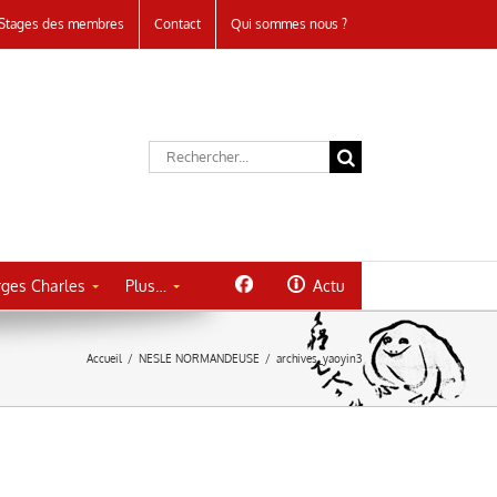
Stages des membres
Contact
Qui sommes nous ?
Rechercher:
ges Charles
Plus…
Actu
Accueil
/
NESLE NORMANDEUSE
/
archives_yaoyin3