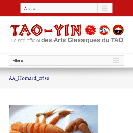
Passer
Aller à...
au
contenu
Aller à...
AA_Homard_crise