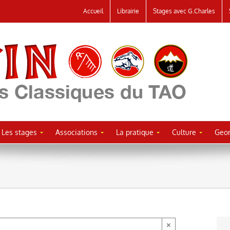
Accueil
Librairie
Stages avec G.Charles
Les stages
Associations
La pratique
Culture
Geor
×