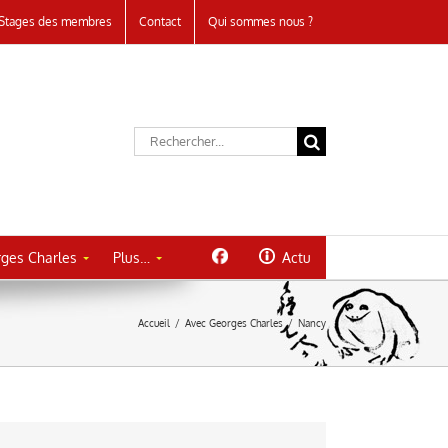
Stages des membres
Contact
Qui sommes nous ?
Rechercher:
ges Charles
Plus…
Actu
Accueil
/
Avec Georges Charles
/
Nancy