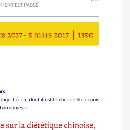
EMENT EST PASSÉ
rs 2017
-
5 mars 2017
|
135€
rs.
e, l’école dont il est le chef de file depuis
 harmonies ».
sur la diététique chinoise,