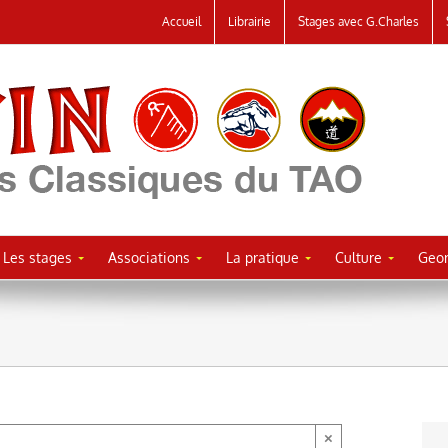
Accueil
Librairie
Stages avec G.Charles
Les stages
Associations
La pratique
Culture
Geor
×