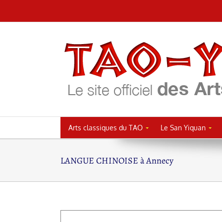
Passer
au
contenu
Arts classiques du TAO
Le San Yiquan
LANGUE CHINOISE à Annecy