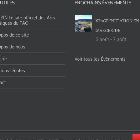
 UTILES
PROCHAINS ÉVÉNEMENTS
IN Le site officiel des Arts
STAGE INITIATION EN
siques du TAO
MARGERIDE
opos de ce site
3 août
-
7 août
opos de nous
irie
Voir tous les Évènements
ions légales
act
orges-charles/ et https://tao-yin.fr/san-yiquan-le-poing-des-trois-harmonies/ sous licence Creative Commons Pater