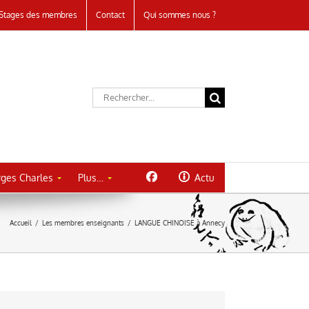
Stages des membres
Contact
Qui sommes nous ?
Rechercher:
ges Charles
Plus…
Actu
Accueil
/
Les membres enseignants
/
LANGUE CHINOISE à Annecy