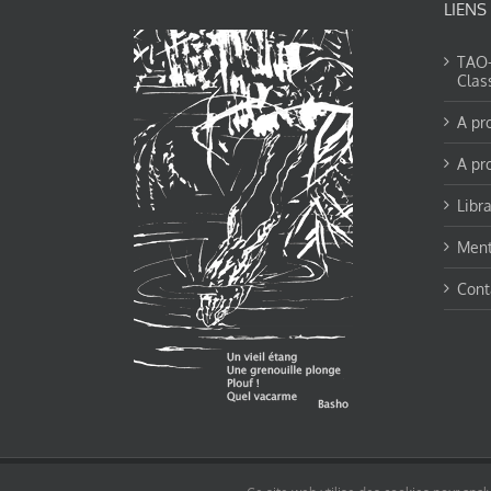
LIENS
TAO-Y
Clas
A pr
A pr
Libra
Ment
Cont
© tao-yin.co © TAO-YIN.fr Georges Charles, Hormis les pages https://tao-yin.fr/ge