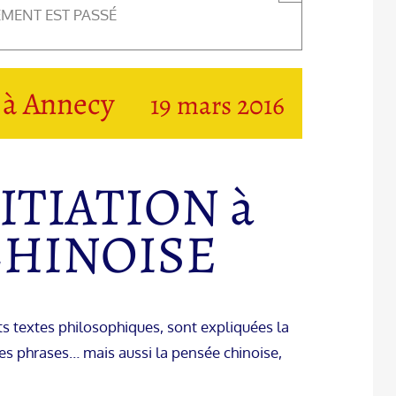
EMENT EST PASSÉ
à Annecy
19 mars 2016
ITIATION à
CHINOISE
rts textes philosophiques, sont expliquées la
es phrases… mais aussi la pensée chinoise,