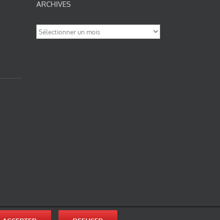
ARCHIVES
Archives
nité-Partage des Conditions Initiales à l’Identique 3.0 Unported (photos de ces