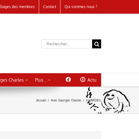
Stages des membres
Contact
Qui sommes nous ?
Rechercher:
ges Charles
Plus…
Actu
Accueil
/
Avec Georges Charles
/
JUVARDEIL