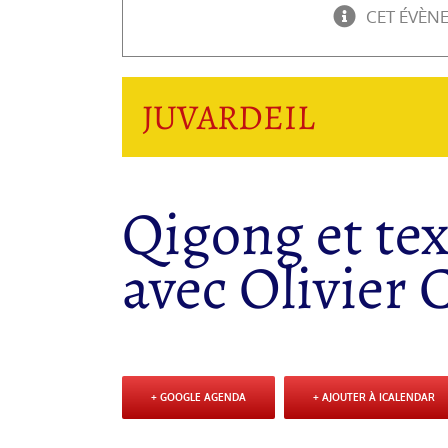
CET ÉVÈN
JUVARDEIL
Qigong et tex
avec Olivier
+ GOOGLE AGENDA
+ AJOUTER À ICALENDAR