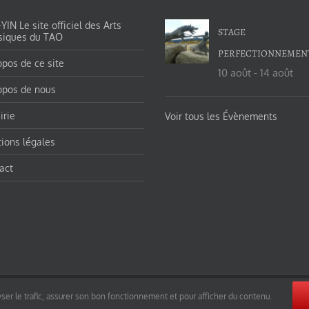
IN Le site officiel des Arts
STAGE
siques du TAO
PERFECTIONNEMEN
opos de ce site
10 août
-
14 août
opos de nous
irie
Voir tous les Évènements
ions légales
act
orges-charles/ et https://tao-yin.fr/san-yiquan-le-poing-des-trois-harmonies/ sous licence Creative Commons Pater
ser le trafic, assurer son bon fonctionnement et pour afficher du contenu.