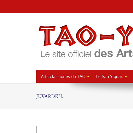
Passer
au
contenu
Arts classiques du TAO
Le San Yiquan
JUVARDEIL