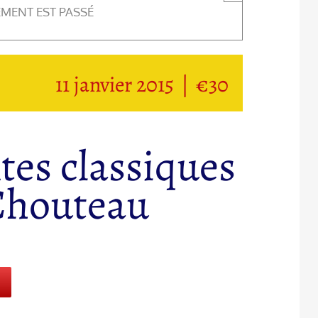
EMENT EST PASSÉ
11 janvier 2015
|
€30
tes classiques
 Chouteau