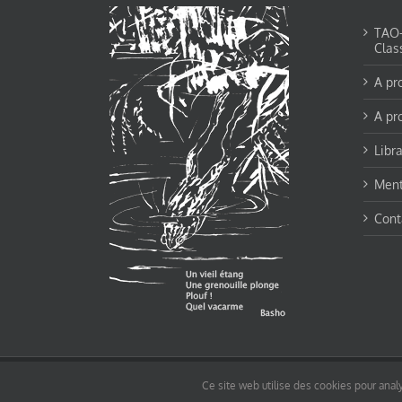
TAO-Y
Clas
A pr
A pr
Libra
Ment
Cont
© tao-yin.co © TAO-YIN.fr Georges Charles, Hormis les pages https://tao-yin.fr/ge
Ce site web utilise des cookies pour analy
pages non comprise par cette licence).