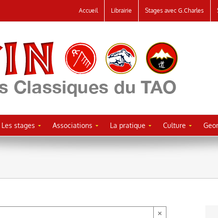
Accueil
Librairie
Stages avec G.Charles
Les stages
Associations
La pratique
Culture
Geor
×