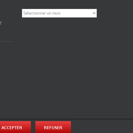
Archives
T
nité-Partage des Conditions Initiales à l’Identique 3.0 Unported (photos de ces
ACCEPTER
REFUSER