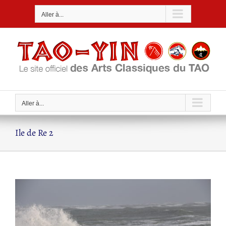
Passer
Aller à...
au
contenu
Aller à...
Ile de Re 2