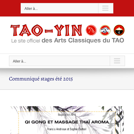
Passer
Aller à...
au
contenu
Aller à...
Communiqué stages été 2015