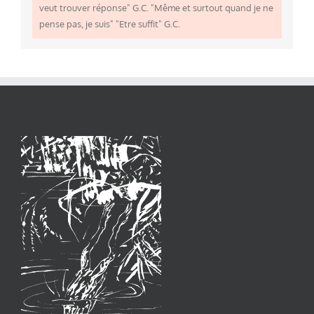
veut trouver réponse" G.C. "Même et surtout quand je ne
pense pas, je suis" "Etre suffit" G.C.