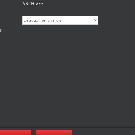
ARCHIVES
Archives
T
nité-Partage des Conditions Initiales à l’Identique 3.0 Unported (photos de ces