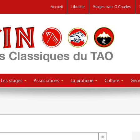
Accueil
Librairie
Stages avec G.Charles
Les stages
Associations
La pratique
Culture
Geor
×