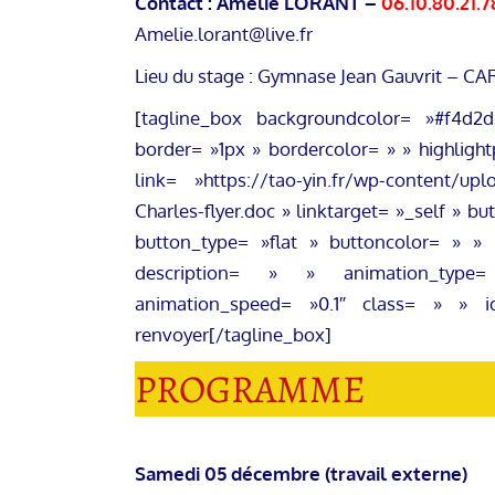
Contact : Amélie LORANT –
06.10.80.21.7
Amelie.lorant@live.fr
Lieu du stage : Gymnase Jean Gauvrit – 
[tagline_box backgroundcolor= »#f4d2
border= »1px » bordercolor= » » highligh
link= »https://tao-yin.fr/wp-content/upl
Charles-flyer.doc » linktarget= »_self » 
button_type= »flat » buttoncolor= » » 
description= » » animation_type
animation_speed= »0.1″ class= » » id
renvoyer[/tagline_box]
PROGRAMME
Samedi 05 décembre (travail externe)