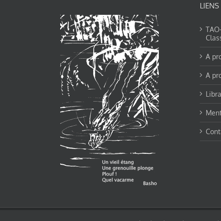
LIENS
TAO-Y
Clas
A pr
A pr
Libra
Ment
Cont
© tao-yin.co © TAO-YIN.fr Georges Charles, Hormis les pages https://tao-yin.fr/ge