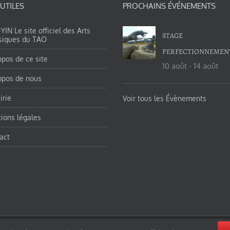
 UTILES
PROCHAINS ÉVÉNEMENTS
IN Le site officiel des Arts
STAGE
siques du TAO
PERFECTIONNEMEN
opos de ce site
10 août
-
14 août
opos de nous
irie
Voir tous les Évènements
ions légales
act
orges-charles/ et https://tao-yin.fr/san-yiquan-le-poing-des-trois-harmonies/ sous licence Creative Commons Pater