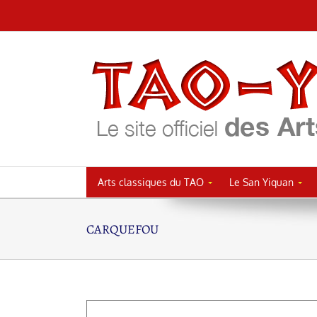
Passer
au
contenu
Arts classiques du TAO
Le San Yiquan
CARQUEFOU