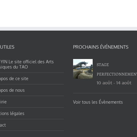
 UTILES
PROCHAINS ÉVÉNEMENTS
IN Le site officiel des Arts
STAGE
siques du TAO
PERFECTIONNEMEN
opos de ce site
10 août
-
14 août
opos de nous
irie
Voir tous les Évènements
ions légales
act