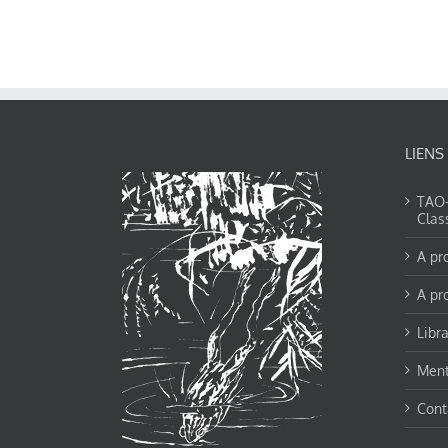
LIENS
TAO-Y
Clas
A pr
A pr
Libra
Ment
Cont