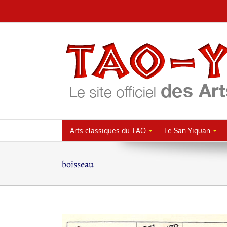
Passer
au
contenu
Arts classiques du TAO
Le San Yiquan
boisseau