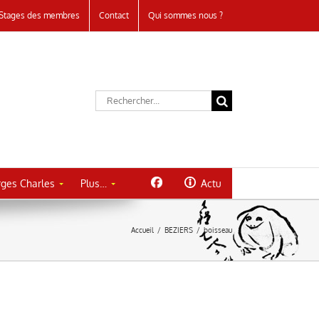
Stages des membres
Contact
Qui sommes nous ?
Rechercher:
ges Charles
Plus…
Actu
Accueil
/
BEZIERS
/
boisseau