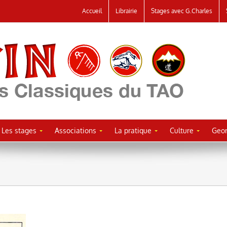
Accueil
Librairie
Stages avec G.Charles
Les stages
Associations
La pratique
Culture
Geor