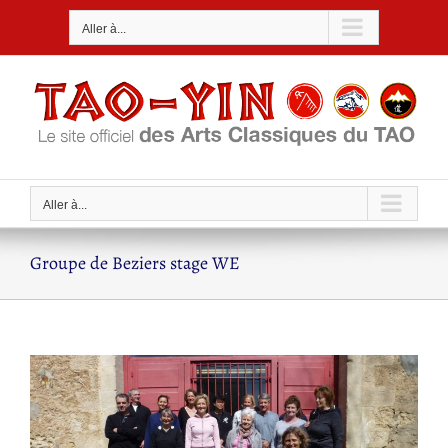
Passer
Aller à...
au
contenu
Aller à...
Groupe de Beziers stage WE