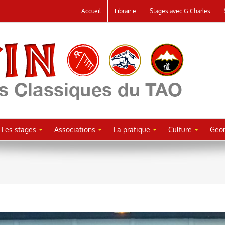
Accueil
Librairie
Stages avec G.Charles
Les stages
Associations
La pratique
Culture
Geor