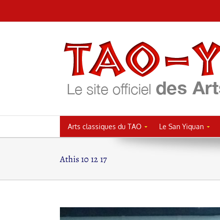
Passer
au
contenu
Arts classiques du TAO
Le San Yiquan
Athis 10 12 17