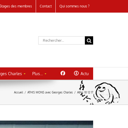
Stages des membres
Contact
Qui sommes nous ?
Rechercher:
ges Charles
Plus…
Actu
Accueil
/
ATHIS MONS avec Georges Charles
/
Athis 10 12 17