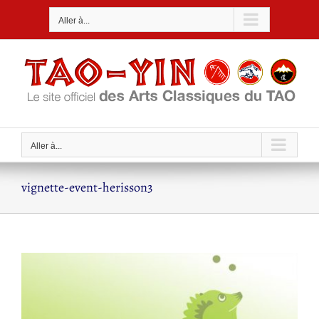
Passer
Aller à...
au
contenu
Aller à...
vignette-event-herisson3