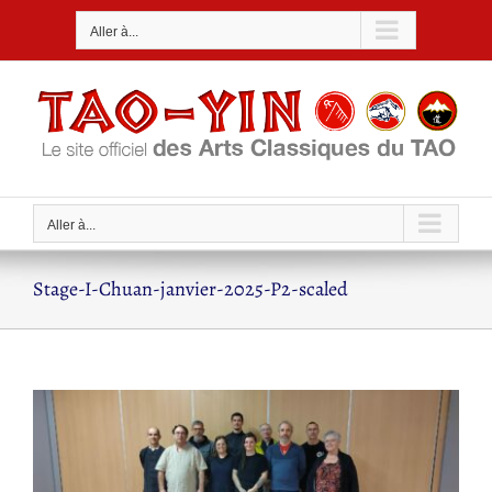
Passer
Aller à...
au
contenu
Aller à...
Stage-I-Chuan-janvier-2025-P2-scaled