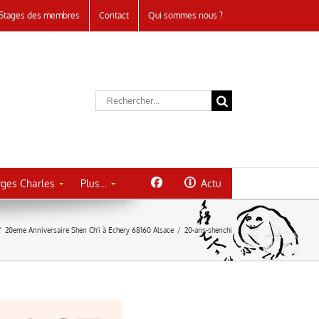
Stages des membres
Contact
Qui sommes nous ?
Rechercher:
ges Charles
Plus…
Actu
/
20eme Anniversaire Shen Ch’i à Echery 68160 Alsace
/
20-ans-shenchi