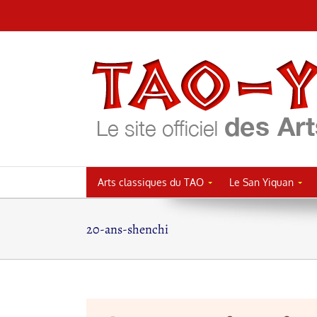
Passer
au
contenu
Arts classiques du TAO
Le San Yiquan
20-ans-shenchi