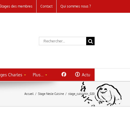
Stages des membres
Contact
Qui sommes nous ?
Rechercher:
ges Charles
Plus…
Actu
Accueil
/
Stage Nesle Cuisine
/
stage_cuisichin_020