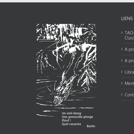
LIENS
TAO-Y
Clas
A pr
A pr
Libra
Ment
Cont