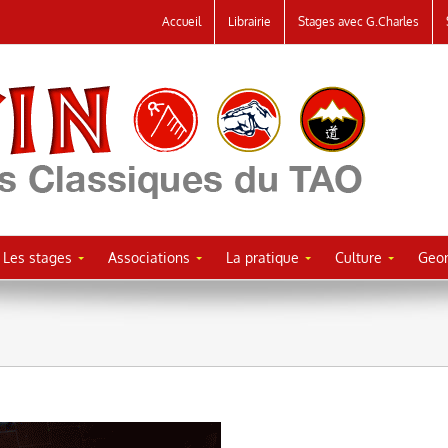
Accueil
Librairie
Stages avec G.Charles
Les stages
Associations
La pratique
Culture
Geor