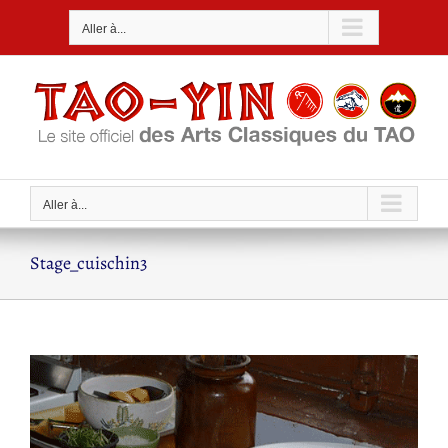
Passer
Aller à...
au
contenu
Aller à...
Stage_cuischin3