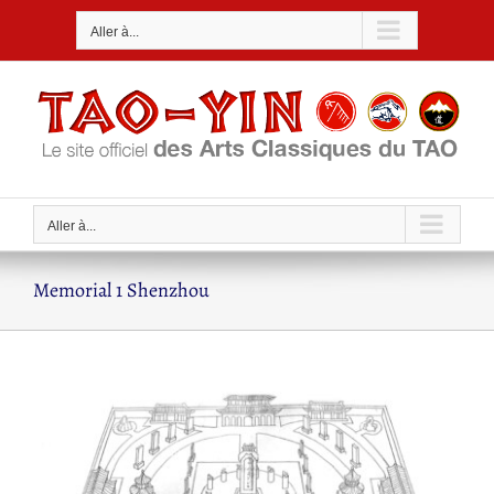
Passer
Aller à...
au
contenu
Aller à...
Memorial 1 Shenzhou