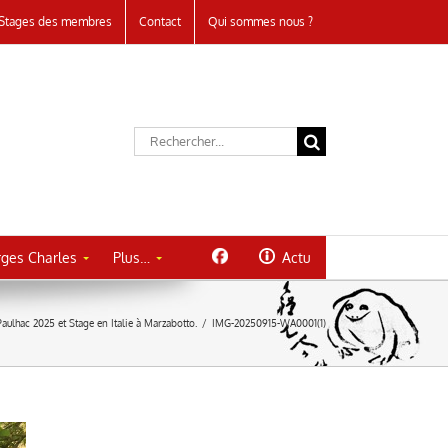
Stages des membres
Contact
Qui sommes nous ?
Rechercher:
ges Charles
Plus…
Actu
Paulhac 2025 et Stage en Italie à Marzabotto.
/
IMG-20250915-WA0001(1)