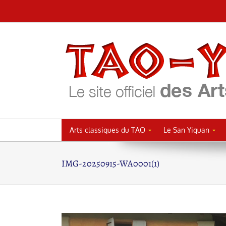
Passer
au
contenu
Arts classiques du TAO
Le San Yiquan
IMG-20250915-WA0001(1)