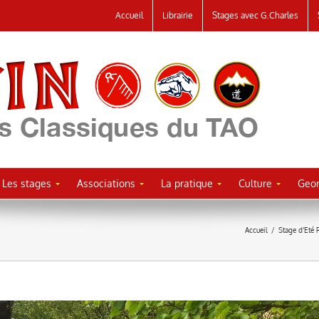
Accueil
Librairie
Stages avec G.Charles
Les stages
Associations
La pratique
Culture
Geor
Accueil
/
Stage d’Eté 