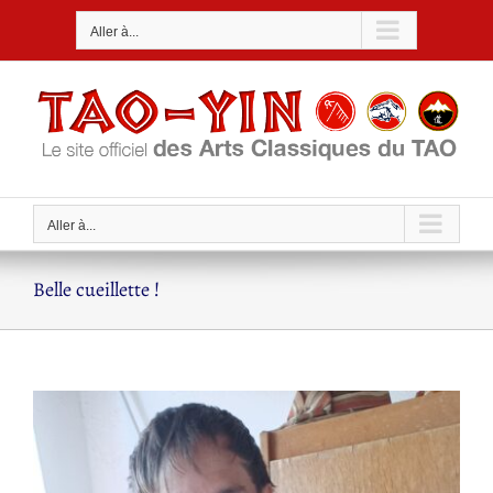
Passer
Aller à...
au
contenu
Aller à...
Belle cueillette !