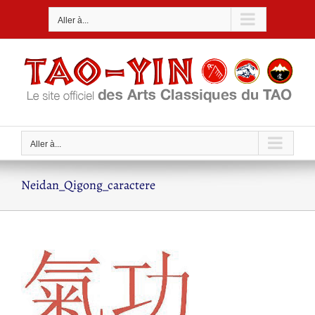
Passer
Aller à...
au
contenu
Aller à...
Neidan_Qigong_caractere