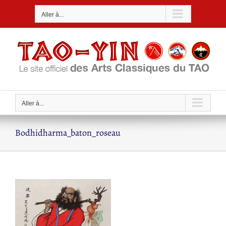
Passer
Aller à...
au
contenu
Aller à...
Bodhidharma_baton_roseau