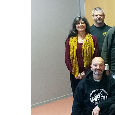
l'image
agrandie