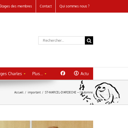
Stages des membres
Contact
Qui sommes nous ?
Rechercher:
ges Charles
Plus…
Actu
Accueil
/
important
/
ST-MARCEL-D’ARDECHE – l’Automne.