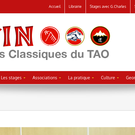
Accueil
Librairie
Stages avec G.Charles
Les stages
Associations
La pratique
Culture
Geor