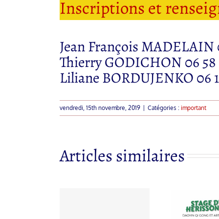
Inscriptions et rensei
Jean François MADELAIN 06
Thierry GODICHON 06 58 5
Liliane BORDUJENKO 06 10
vendredi, 15th novembre, 2019
|
Catégories :
important
Articles similaires
ge de tir à
rc chinois
STAGE D’ETE