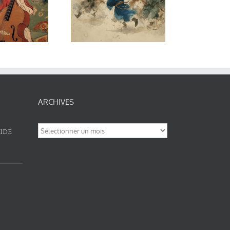
Ming
ilosophe et
homme
d’action
ARCHIVES
Archives
RIDE