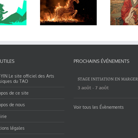
année du
Kongzi joue
eval de feu
de la
ph
r Georges
contrebasse
Charles
 UTILES
PROCHAINS ÉVÉNEMENTS
IN Le site officiel des Arts
STAGE INITIATION EN MARGE
siques du TAO
3 août
-
7 août
opos de ce site
opos de nous
Voir tous les Évènements
irie
ions légales