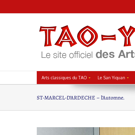
Passer
au
contenu
Arts classiques du TAO
Le San Yiquan
ST-MARCEL-D’ARDECHE – l’Automne.
Voir