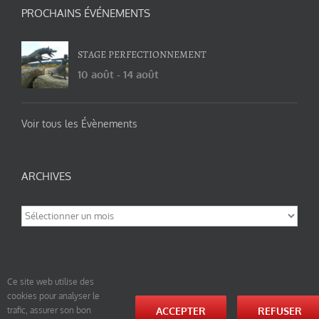
PROCHAINS ÉVÉNEMENTS
STAGE PERFECTIONNEMENT
10 août
-
14 août
Voir tous les Évènements
ARCHIVES
Archives
Ce site web utilise des
cookies pour analyser le
© tao-yin.co © TAO-YIN.fr Georges Charles, Hormis les pages https://tao-yin.fr/georges-charles/
ACCEPTER
REFUSER
trafic, assurer son bon
et https://tao-yin.fr/san-yiquan-le-poing-des-trois-harmonies/ sous licence Creative Commons