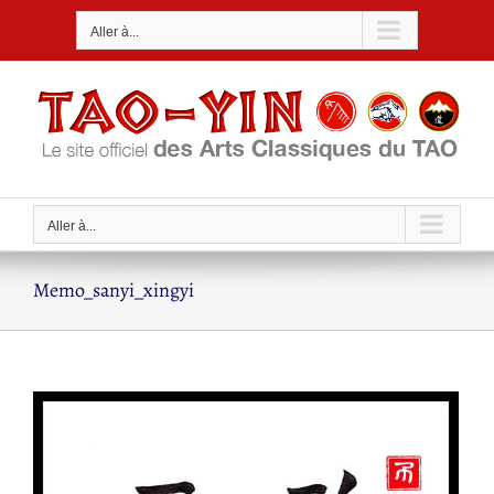
Passer
Aller à...
au
contenu
Aller à...
Memo_sanyi_xingyi