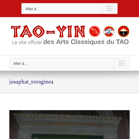
Passer
Aller à...
au
contenu
Aller à...
josaphat_voragine4