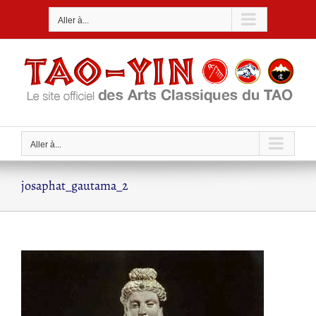
Passer
Aller à...
au
contenu
Aller à...
josaphat_gautama_2