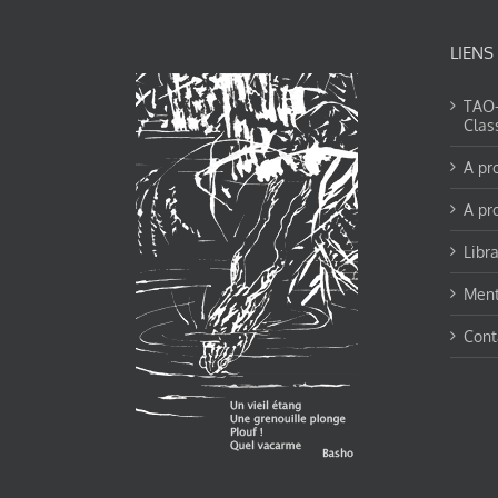
LIENS
TAO-Y
Clas
A pr
A pr
Libra
Ment
Cont