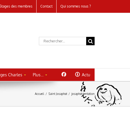
Stages des membres
Contact
Qui sommes nous ?
Rechercher:
ges Charles
Plus…
Actu
Accueil
/
Saint Josaphat
/
josaphat-tentation