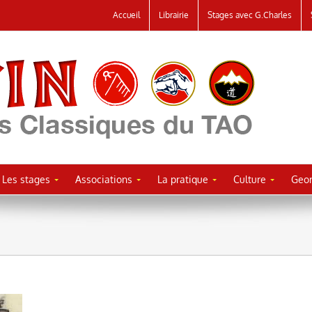
Accueil
Librairie
Stages avec G.Charles
Les stages
Associations
La pratique
Culture
Geor