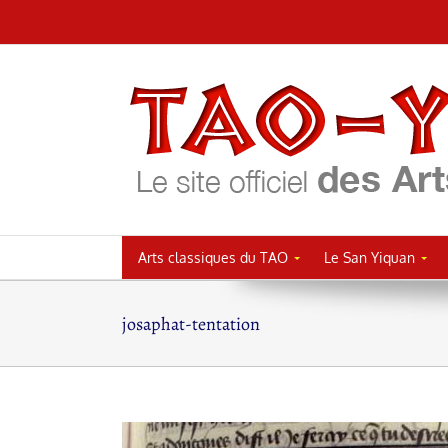
Passer
au
contenu
Arts classiques du TAO
Le San Yiquan
josaphat-tentation