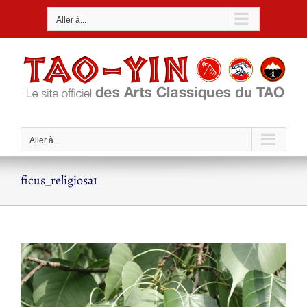
Passer
Aller à...
au
contenu
Aller à...
ficus_religiosa1