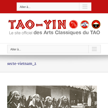
Passer
Aller à...
au
contenu
Aller à...
secte-vietnam_2