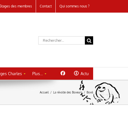
Stages des membres
Contact
Qui sommes nous ?
Rechercher:
ges Charles
Plus…
Actu
Accueil
/
La révolte des Boxeurs
/
Box6