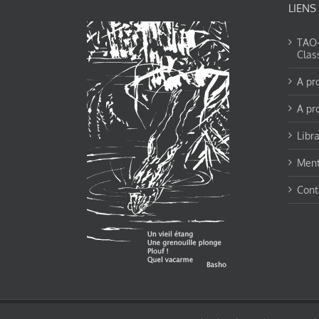
LIENS
TAO-Y
Clas
A pr
A pr
Libra
Ment
Cont
© tao-yin.co © TAO-YIN.fr Georges Charles, Hormis les pages https://tao-yin.fr/ge