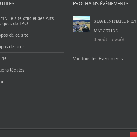
 UTILES
PROCHAINS ÉVÉNEMENTS
IN Le site officiel des Arts
STAGE INITIATION EN
siques du TAO
MARGERIDE
opos de ce site
3 août
-
7 août
opos de nous
irie
Voir tous les Évènements
ions légales
act
orges-charles/ et https://tao-yin.fr/san-yiquan-le-poing-des-trois-harmonies/ sous licence Creative Commons Pater