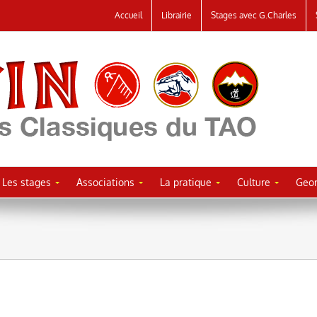
Accueil
Librairie
Stages avec G.Charles
Les stages
Associations
La pratique
Culture
Geor