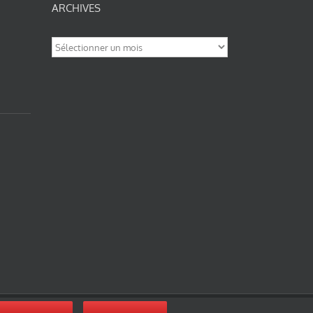
ARCHIVES
Archives
nité-Partage des Conditions Initiales à l’Identique 3.0 Unported (photos de ces