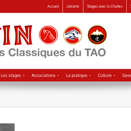
Accueil
Librairie
Stages avec G.Charles
Les stages
Associations
La pratique
Culture
Geor