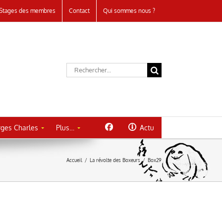
Stages des membres
Contact
Qui sommes nous ?
Rechercher:
ges Charles
Plus…
Actu
Accueil
/
La révolte des Boxeurs
/
Box29