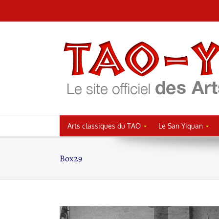
Passer
au
contenu
Arts classiques du TAO
Le San Yiquan
Box29