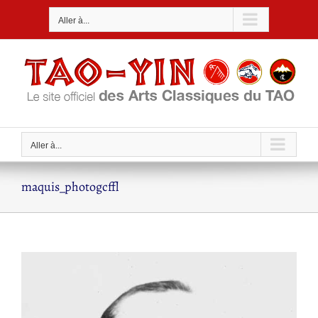
Passer
Aller à...
au
contenu
Aller à...
maquis_photogcffl