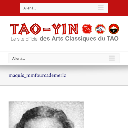
Passer
Aller à...
au
contenu
Aller à...
maquis_mmfourcademeric