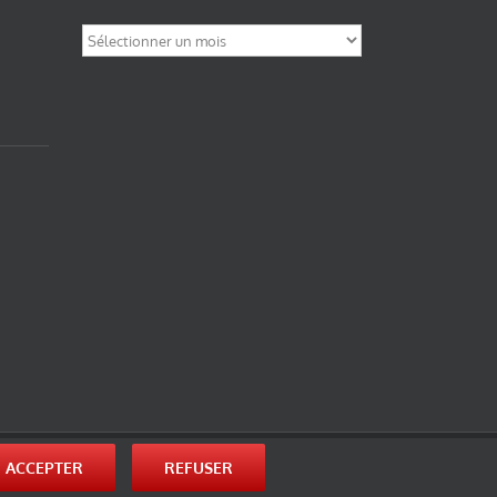
Archives
nité-Partage des Conditions Initiales à l’Identique 3.0 Unported (photos de ces
ACCEPTER
REFUSER