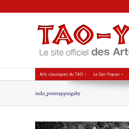
Passer
au
contenu
Arts classiques du TAO
Le San Yiquan
indo_pointappuigaby