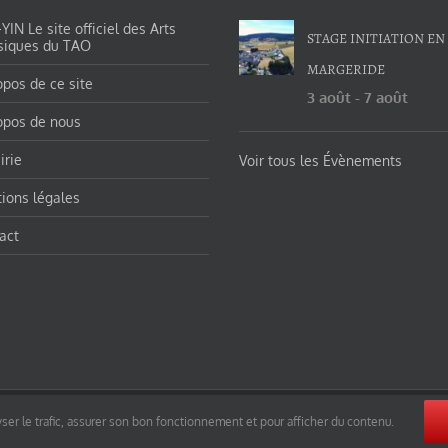
IN Le site officiel des Arts
STAGE INITIATION EN
siques du TAO
MARGERIDE
opos de ce site
3 août
-
7 août
opos de nous
irie
Voir tous les Évènements
ions légales
act
orges-charles/ et https://tao-yin.fr/san-yiquan-le-poing-des-trois-harmonies/ sous licence Creative Commons Pater
ser le trafic, assurer son bon fonctionnement et pour afficher du contenu.