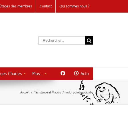
Stages des membres
Contact
Qui sommes nous ?
Rechercher:
ges Charles
Plus…
Actu
Accueil
/
Résistance et Maquis
/
indo_pointappuigaby