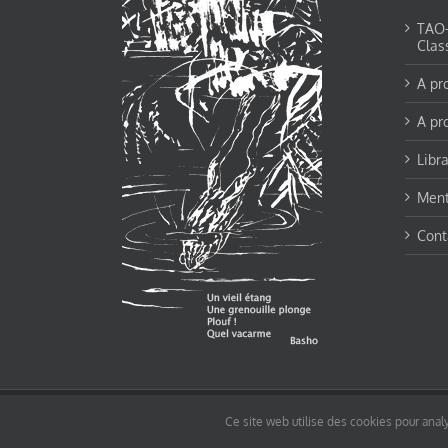
TAO-Y
Clas
A pr
A pr
Libra
Ment
Cont
© tao-yin.co © TAO-YIN.fr Georges Charles, Hormis les pages https://tao-yin.fr/ge
Ce site web utilise des cookies pour analy
pages non comprise par cette licence).