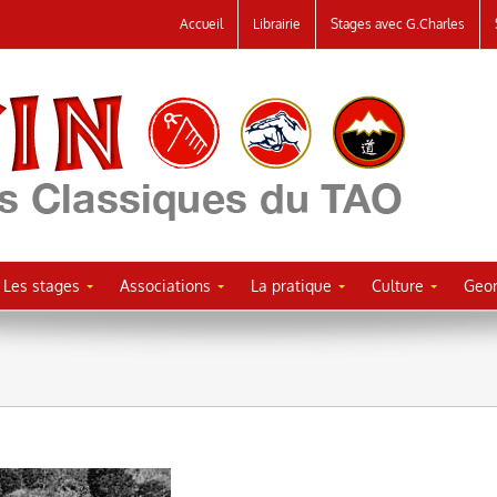
Accueil
Librairie
Stages avec G.Charles
Les stages
Associations
La pratique
Culture
Geor