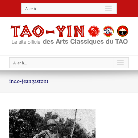
Passer
Aller à...
au
contenu
Aller à...
indo-jeangaston1