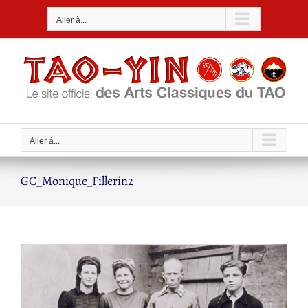
Passer
Aller à...
au
contenu
Aller à...
GC_Monique_Fillerin2