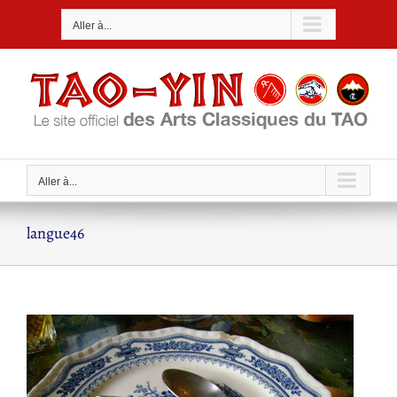
Passer
Aller à...
au
contenu
Aller à...
langue46