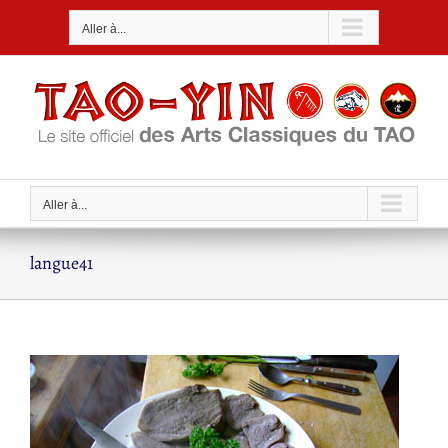
Passer
Aller à...
au
contenu
Aller à...
langue41