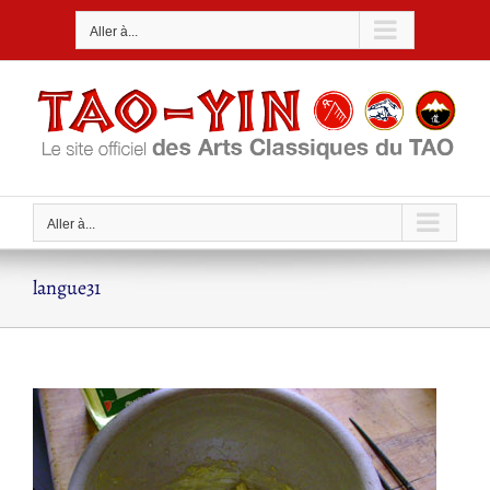
Passer
Aller à...
au
contenu
Aller à...
langue31