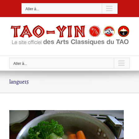
Passer
Aller à...
au
contenu
Aller à...
langue15