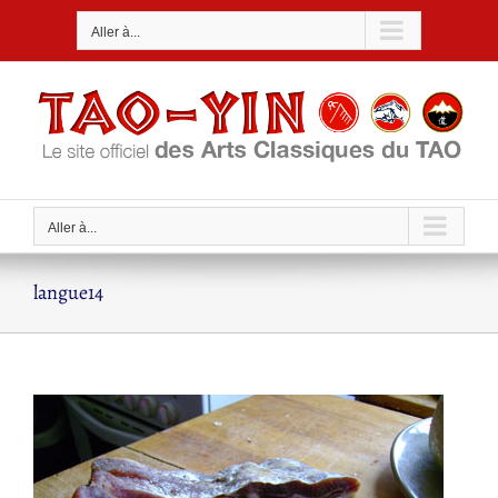
Passer
Aller à...
au
contenu
Aller à...
langue14