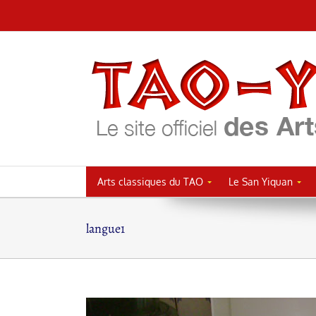
Passer
au
contenu
Arts classiques du TAO
Le San Yiquan
langue1