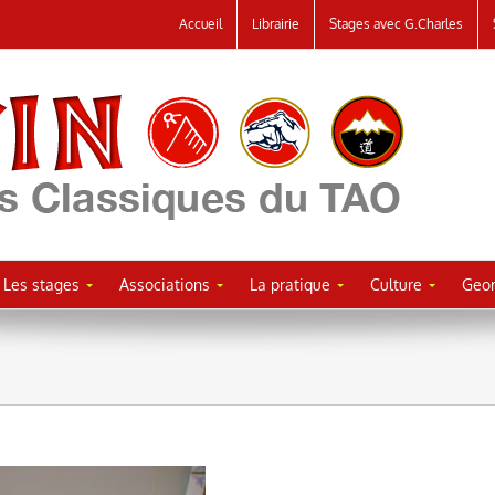
Accueil
Librairie
Stages avec G.Charles
Les stages
Associations
La pratique
Culture
Geor