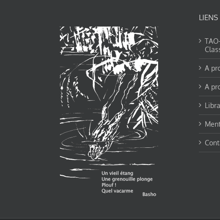
LIENS
TAO-Y
Clas
A pr
A pr
Libra
Ment
Cont