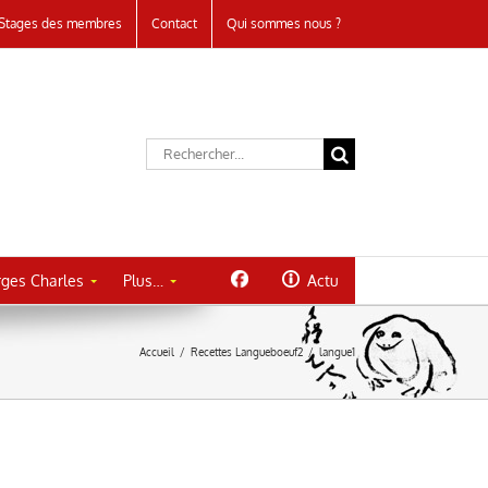
Stages des membres
Contact
Qui sommes nous ?
Rechercher:
ges Charles
Plus…
Actu
Accueil
/
Recettes Langueboeuf2
/
langue1