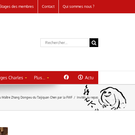
Stages des membres
Contact
Qui sommes nous ?
Rechercher:
ges Charles
Plus…
Actu
u Maître Zhang Dongwu du Taijiquan Chen par la FWF
/
Invités au repas