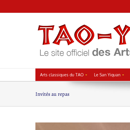
Passer
au
contenu
Arts classiques du TAO
Le San Yiquan
Invités au repas