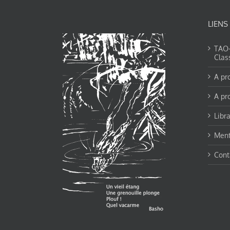
LIENS
TAO-Y
Clas
A pr
A pr
Libra
Ment
Cont