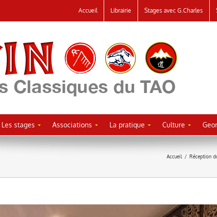
Accueil
Librairie
Stages avec G.Charles
Les stages
Associations
La pratique
Culture
Geor
Accueil
/
Réception d