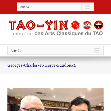
Passer
Aller à...
au
contenu
Aller à...
Georges-Charles-et-Hervé-Baudoux2