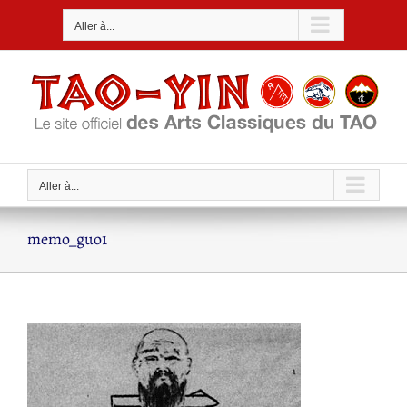
Passer
Aller à...
au
contenu
Aller à...
memo_guo1