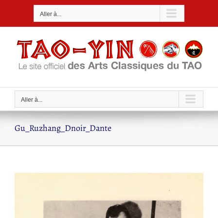
Passer
Aller à...
au
contenu
Aller à...
Gu_Ruzhang_Dnoir_Dante