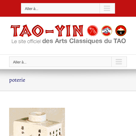
Passer
Aller à...
au
contenu
Aller à...
poterie