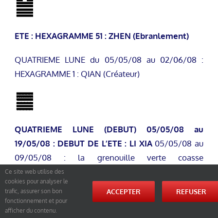
ETE : HEXAGRAMME 51 : ZHEN (Ebranlement)
QUATRIEME LUNE du 05/05/08 au 02/06/08 :
HEXAGRAMME 1 : QIAN (Créateur)
QUATRIEME LUNE (DEBUT)
05/05/08 au
19/05/08 : DEBUT DE L’ETE : LI XIA
05/05/08 au
09/05/08 : la grenouille verte coasse
(Hexagramme 1) (Qian : Créateur)
Ce site web utilise des
cookies pour analyser le
ACCEPTER
REFUSER
trafic, assurer son bon
fonctionnement et pour
afficher du contenu.